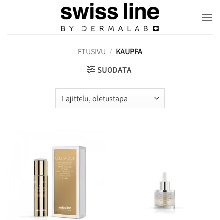
Skip
to
content
ETUSIVU
/
KAUPPA
SUODATA