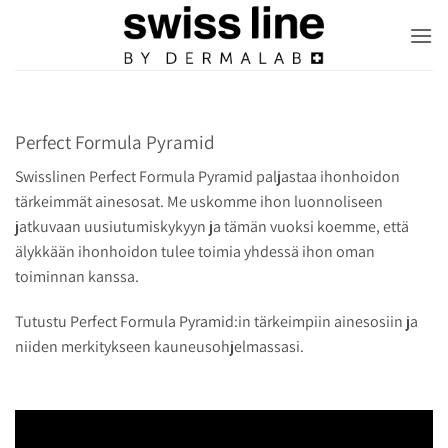
Skip
to
content
Perfect Formula Pyramid
Swisslinen Perfect Formula Pyramid paljastaa ihonhoidon
tärkeimmät ainesosat. Me uskomme ihon luonnoliseen
jatkuvaan uusiutumiskykyyn ja tämän vuoksi koemme, että
älykkään ihonhoidon tulee toimia yhdessä ihon oman
toiminnan kanssa.
Tutustu Perfect Formula Pyramid:in tärkeimpiin ainesosiin ja
niiden merkitykseen kauneusohjelmassasi.