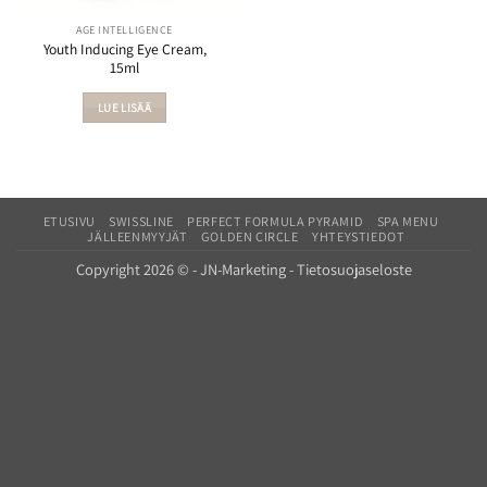
AGE INTELLIGENCE
Youth Inducing Eye Cream,
15ml
LUE LISÄÄ
ETUSIVU
SWISSLINE
PERFECT FORMULA PYRAMID
SPA MENU
JÄLLEENMYYJÄT
GOLDEN CIRCLE
YHTEYSTIEDOT
Copyright 2026 © -
JN-Marketing
-
Tietosuojaseloste