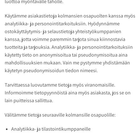
luottoa myöntävälle taholle.
Käytämme asiakastietoja kolmansien osapuolten kanssa myös
analytiikka- ja personointitarkoituksiin. Hyödynnämme
ostokäyttäytymis- ja selaustietoja yhteistyökumppanien
kanssa, jotta voimme paremmin tarjota sinua kiinnostavia
tuotteita ja tarjouksia. Analytiikka- ja personointitarkoituksiin
käytetty tieto on anonymisoitua tai pseudonymisoitua aina
mahdollisuuksien mukaan. Vain me pystymme yhdistämään
käytetyn pseudonymisoidun tiedon nimeesi.
Tarvittaessa luovutamme tietoja myös viranomaisille.
Informoimme tietopyynnöistä aina myös asiakasta, jos se on
lain puitteissa sallittua.
Välitämme tietoja seuraaville kolmansille osapuolille:
Analytiikka- ja tilastointikumppaneille