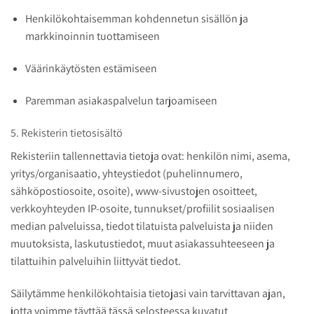
Henkilökohtaisemman kohdennetun sisällön ja
markkinoinnin tuottamiseen
Väärinkäytösten estämiseen
Paremman asiakaspalvelun tarjoamiseen
5. Rekisterin tietosisältö
Rekisteriin tallennettavia tietoja ovat: henkilön nimi, asema,
yritys/organisaatio, yhteystiedot (puhelinnumero,
sähköpostiosoite, osoite), www-sivustojen osoitteet,
verkkoyhteyden IP-osoite, tunnukset/profiilit sosiaalisen
median palveluissa, tiedot tilatuista palveluista ja niiden
muutoksista, laskutustiedot, muut asiakassuhteeseen ja
tilattuihin palveluihin liittyvät tiedot.
Säilytämme henkilökohtaisia tietojasi vain tarvittavan ajan,
jotta voimme täyttää tässä selosteessa kuvatut