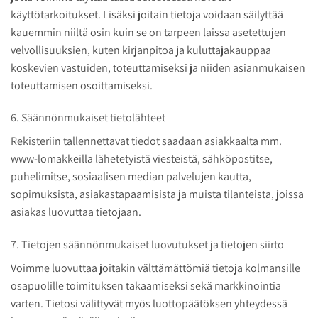
käyttötarkoitukset. Lisäksi joitain tietoja voidaan säilyttää
kauemmin niiltä osin kuin se on tarpeen laissa asetettujen
velvollisuuksien, kuten kirjanpitoa ja kuluttajakauppaa
koskevien vastuiden, toteuttamiseksi ja niiden asianmukaisen
toteuttamisen osoittamiseksi.
6. Säännönmukaiset tietolähteet
Rekisteriin tallennettavat tiedot saadaan asiakkaalta mm.
www-lomakkeilla lähetetyistä viesteistä, sähköpostitse,
puhelimitse, sosiaalisen median palvelujen kautta,
sopimuksista, asiakastapaamisista ja muista tilanteista, joissa
asiakas luovuttaa tietojaan.
7. Tietojen säännönmukaiset luovutukset ja tietojen siirto
Voimme luovuttaa joitakin välttämättömiä tietoja kolmansille
osapuolille toimituksen takaamiseksi sekä markkinointia
varten. Tietosi välittyvät myös luottopäätöksen yhteydessä