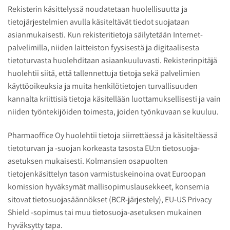
Rekisterin käsittelyssä noudatetaan huolellisuutta ja
tietojärjestelmien avulla käsiteltävät tiedot suojataan
asianmukaisesti. Kun rekisteritietoja säilytetään Internet-
palvelimilla, niiden laitteiston fyysisestä ja digitaalisesta
tietoturvasta huolehditaan asiaankuuluvasti. Rekisterinpitäjä
huolehtii siitä, että tallennettuja tietoja sekä palvelimien
käyttöoikeuksia ja muita henkilötietojen turvallisuuden
kannalta kriittisiä tietoja käsitellään luottamuksellisesti ja vain
niiden työntekijöiden toimesta, joiden työnkuvaan se kuuluu.
Pharmaoffice Oy huolehtii tietoja siirrettäessä ja käsiteltäessä
tietoturvan ja -suojan korkeasta tasosta EU:n tietosuoja-
asetuksen mukaisesti. Kolmansien osapuolten
tietojenkäsittelyn tason varmistuskeinoina ovat Euroopan
komission hyväksymät mallisopimuslausekkeet, konsernia
sitovat tietosuojasäännökset (BCR-järjestely), EU-US Privacy
Shield -sopimus tai muu tietosuoja-asetuksen mukainen
hyväksytty tapa.