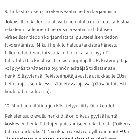
9. Tarkastusoikeus ja oikeus vaatia tiedon korjaamista
Jokaisella rekisterissä olevalla henkilöllä on oikeus tarkistaa
rekisteriin tallennetut tietonsa ja vaatia mahdollisen
virheellisen tiedon korjaamista tai puutteellisen tiedon
täydentämistä. Mikäli henkilö haluaa tarkistaa hänestä
tallennetut tiedot tai vaatia niihin oikaisua, pyyntö
tulee lähettää kirjallisesti rekisterinpitäjälle. Rekisterinpitäjä
voi pyytää tarvittaessa pyynnön esittäjää todistamaan
henkilöllisyytensä. Rekisterinpitäjä vastaa asiakkaalle EU:n
tietosuoja-asetuksessa säädetyssä ajassa (pääsääntöisesti
kuukauden kuluessa).
10. Muut henkilötietojen käsittelyyn liittyvät oikeudet
Rekisterissä olevalla henkilöllä on oikeus pyytää häntä
koskevien henkilötietojen poistamiseen rekisteristä (”oikeus
tulla unohdetuksi”). Niin ikään rekisteröidyillä on muut
EU:n