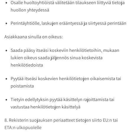
Osalle huoltoyhtiöistä välitetään tilaukseen liittyviä tietoja
huollon yhteydessä
Perintäyhtiölle, laskujen erääntyessä ja siirtyessä perintään
Asiakkaana sinulla on oikeus:
Saada pääsy itseäsi koskeviin henkilötietoihin, mukaan
lukien oikeus saada jäljennös sinua koskevista
henkilötiedoista
Pyytää itseäsi koskevien henkilötietojen oikaisemista tai
poistamista
Tietyin edellytyksin pyytää käsittelyn rajoittamista tai
vastustaa henkilötietojen käsittelyä
8. Rekisterin suojauksen periaatteet tietojen siirto EU:n tai
ETA:n ulkopuolelle