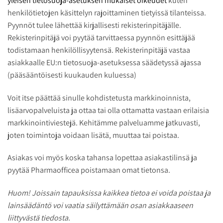
yleisen tietosuoja-asetuksen mukaiset oikeudet
kuten
henkilötietojen käsittelyn rajoittaminen tietyissä tilanteissa.
Pyynnöt tulee lähettää kirjallisesti rekisterinpitäjälle.
Rekisterinpitäjä voi pyytää tarvittaessa pyynnön esittäjää
todistamaan henkilöllisyytensä. Rekisterinpitäjä vastaa
asiakkaalle EU:n tietosuoja-asetuksessa säädetyssä ajassa
(pääsääntöisesti kuukauden kuluessa)
Voit itse päättää sinulle kohdistetusta markkinoinnista,
lisäarvopalveluista ja ottaa tai olla ottamatta vastaan erilaisia
markkinointiviestejä. Kehitämme palveluamme jatkuvasti,
joten toimintoja voidaan lisätä, muuttaa tai poistaa.
Asiakas voi myös koska tahansa lopettaa asiakastilinsä ja
pyytää Pharmaofficea poistamaan omat tietonsa.
Huom! Joissain tapauksissa kaikkea tietoa ei voida poistaa ja
lainsäädäntö voi vaatia säilyttämään osan asiakkaaseen
liittyvästä tiedosta.